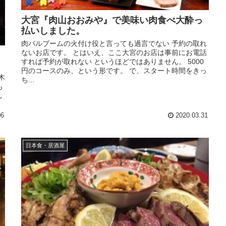
大宮『肉山おおみや』で美味い肉食べ大酔っ
払いしました。
肉バルブームの火付け役と言っても過言でない 予約の取れ
ないお店です。 とはいえ、ここ大宮のお店は事前にお電話
すれば予約が取れない というほどではありません。 5000
る
円のコースのみ、という形です。 で、スタート時間をきっ
木
ち...
も
し
06
2020.03.31
日本食・居酒屋