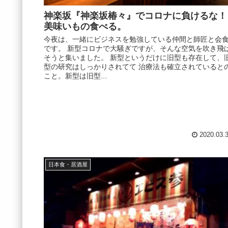
神楽坂『神楽坂椿々』でコロナに負けるな！
美味いもの食べる。
今夜は、一緒にビジネスを勉強している仲間と師匠と会
です。 新型コロナで大騒ぎですが、そんな空気を吹き飛
そうと集いました。 新型というだけに旧型も存在して、
型の研究はしっかりされてて 治療法も確立されていると
こと。新型は旧型...
2020.03.
日本食・居酒屋