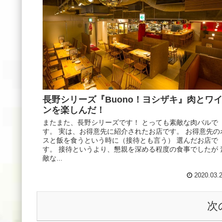
長野シリーズ『Buono！ヨシザキ』肉とワ
ンを楽しんだ！
またまた、長野シリーズです！ とっても素敵な肉バルで
す。 実は、お得意先に紹介されたお店です。 お得意先の
スと飯を食うという時に（接待とも言う） 選んだお店で
す。 接待というより、懇親を深める程度の食事でしたが 
敵な...
2020.03.
次