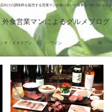
店向けの調味料を販売する営業マンが食べ歩いた食事をつれづれなるま
外食営業マンによるグルメブログ
ンチ・イタリアン
ワイン
肉
肉