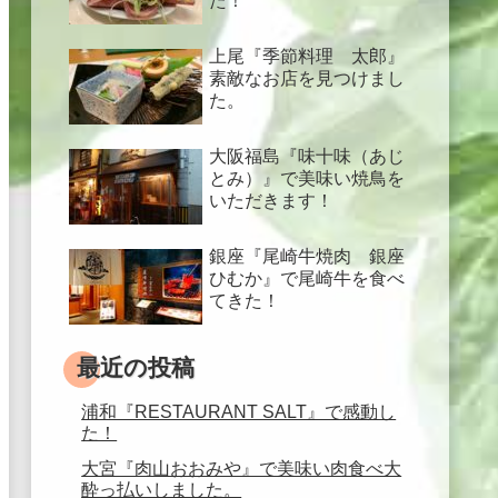
た！
上尾『季節料理 太郎』
素敵なお店を見つけまし
た。
大阪福島『味十味（あじ
とみ）』で美味い焼鳥を
いただきます！
銀座『尾崎牛焼肉 銀座
ひむか』で尾崎牛を食べ
てきた！
最近の投稿
浦和『RESTAURANT SALT』で感動し
た！
大宮『肉山おおみや』で美味い肉食べ大
酔っ払いしました。