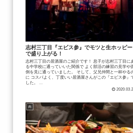
志村三丁目『エビス参』でモツと生ホッピー
で盛り上がる！
志村三丁目の居酒屋のご紹介です！ 息子が志村三丁目に
る中学校に通っていいた関係で よく部活の練習の見学や
倒を見に通っていました。 そして、父兄仲間と一杯やる
に コスパよく、丁度いい居酒屋さんがこの『エビス参』
した。 ...
2020.03.
肉