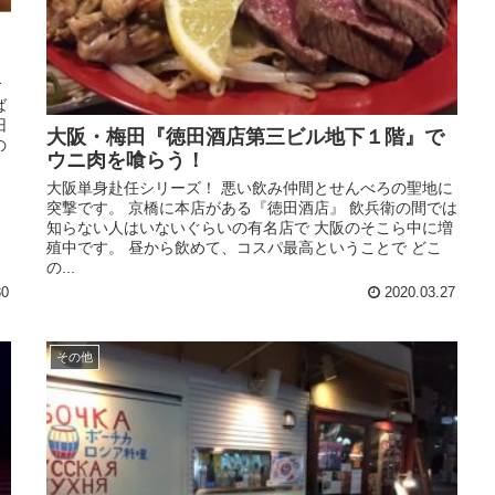
食
ば
旧
大阪・梅田『徳田酒店第三ビル地下１階』で
の
ウニ肉を喰らう！
大阪単身赴任シリーズ！ 悪い飲み仲間とせんべろの聖地に
突撃です。 京橋に本店がある『徳田酒店』 飲兵衛の間では
知らない人はいないぐらいの有名店で 大阪のそこら中に増
殖中です。 昼から飲めて、コスパ最高ということで どこ
の...
30
2020.03.27
その他