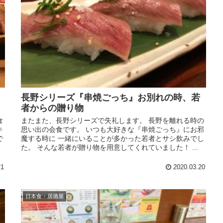
長野シリーズ『串焼ごっち』お別れの時、若
者からの贈り物
食
またまた、長野シリーズで失礼します。 長野を離れる時の
キ
思い出の会食です。 いつも大好きな『串焼ごっち』にお邪
で
魔する時に 一緒にいることが多かった若者とサシ飲みでし
た。 そんな若者が贈り物を用意してくれていました！ ...
21
2020.03.20
日本食・居酒屋