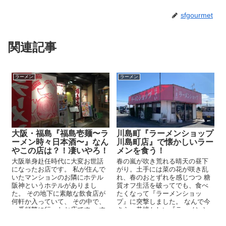
sfgourmet
関連記事
ラーメン
ラーメン
大阪・福島『福島壱麺〜ラ
川島町『ラーメンショップ
ーメン時々日本酒〜』なん
川島町店』で懐かしいラー
やこの店は？！凄いやろ！
メンを食う！
大阪単身赴任時代に大変お世話
春の嵐が吹き荒れる晴天の昼下
になったお店です。 私が住んで
がり。土手には菜の花が咲き乱
いたマンションのお隣にホテル
れ、春のおとずれを感じつつ 糖
阪神というホテルがありまし
質オフ生活を破ってでも、食べ
た。 その地下に素敵な飲食店が
たくなって『ラーメンショッ
何軒か入っていて、 その中で、
プ』に突撃しました。 なんで今
一番頻繁に行ったお店です。 す
さら、昔懐かしい『ラーメンシ
みません、知らなかった...
ョップ』に行きたくなったか？
糖...