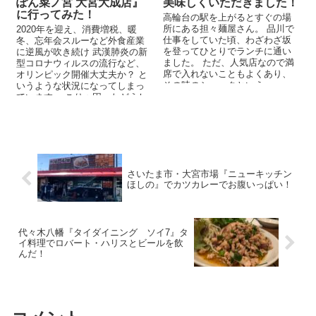
ぽん菜ノ宮 大宮大成店』
美味しくいただきました！
に行ってみた！
高輪台の駅を上がるとすぐの場
所にある担々麺屋さん。 品川で
2020年を迎え、消費増税、暖
仕事をしていた頃、わざわざ坂
冬、忘年会スルーなど外食産業
を登ってひとりでランチに通い
に逆風が吹き続け 武漢肺炎の新
ました。 ただ、人気店なので満
型コロナウィルスの流行など、
席で入れないこともよくあり、
オリンピック開催大丈夫か？ と
その時のショックといえ
いうような状況になってしまっ
ば・・・ ここのお店は、女性だ
ています。 こりゃ困ったどうし
けでお...
よう？ とばかり言っ...
さいたま市・大宮市場『ニューキッチン
ほしの』でカツカレーでお腹いっぱい！
代々木八幡『タイダイニング ソイ7』タ
イ料理でロバート・ハリスとビールを飲
んだ！