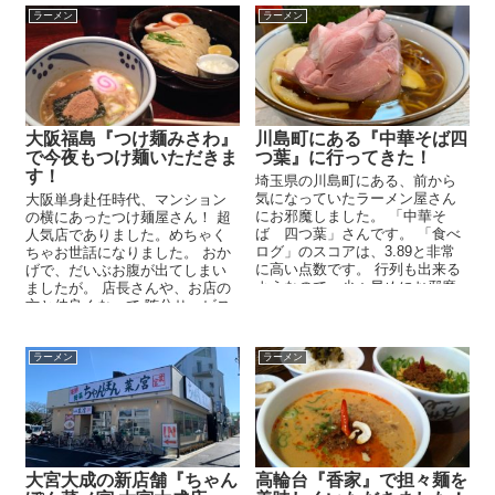
ラーメン
ラーメン
大阪福島『つけ麺みさわ』
川島町にある『中華そば四
で今夜もつけ麺いただきま
つ葉』に行ってきた！
す！
埼玉県の川島町にある、前から
気になっていたラーメン屋さん
大阪単身赴任時代、マンション
にお邪魔しました。 「中華そ
の横にあったつけ麺屋さん！ 超
ば 四つ葉」さんです。 「食べ
人気店でありました。めちゃく
ログ」のスコアは、3.89と非常
ちゃお世話になりました。 おか
に高い点数です。 行列も出来る
げで、だいぶお腹が出てしまい
ようなので、少々早めにお邪魔
ましたが。 店長さんや、お店の
します。 新年早...
方と仲良くなって 随分サービス
もしていただきました...
ラーメン
ラーメン
大宮大成の新店舗『ちゃん
高輪台『香家』で担々麺を